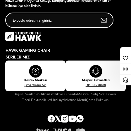
Hawk Chair'ın Oyuncu Koltuğu kampanyalarından faydalanmak için e-
bültene üye olabilirsiniz.
HAWK GAMING CHAIR
SERİLERİMİZ
Destek Merkezi
Müşteri Hizmetleri
Şimdi Yardım Alın
0850 302 80 88
Kişisel Veriler Politikası
Gizlilik ve Güvenlik
Mesafeli Satış Sözleşmesi
Ticari Elektronik İleti İzni Aydınlatma Metni
Çerez Politikası