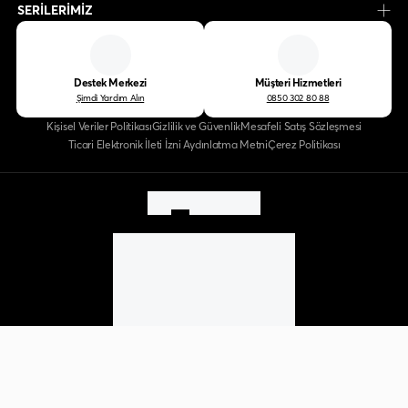
SERİLERİMİZ
Destek Merkezi
Müşteri Hizmetleri
Şimdi Yardım Alın
0850 302 80 88
Kişisel Veriler Politikası
Gizlilik ve Güvenlik
Mesafeli Satış Sözleşmesi
Ticari Elektronik İleti İzni Aydınlatma Metni
Çerez Politikası