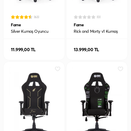
(63)
(0)
Fame
Fame
Silver Kumaş Oyuncu
Rick and Morty v1 Kumaş
Koltuğu
Oyuncu Koltuğu
11.999,00 TL
13.999,00 TL