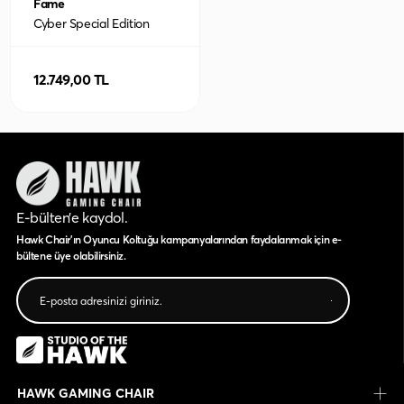
Fame
Cyber Special Edition
Kumaş Oyuncu Koltuğu
12.749,00 TL
E-bülten’e kaydol.
Hawk Chair'ın Oyuncu Koltuğu kampanyalarından faydalanmak için e-
bültene üye olabilirsiniz.
HAWK GAMING CHAIR