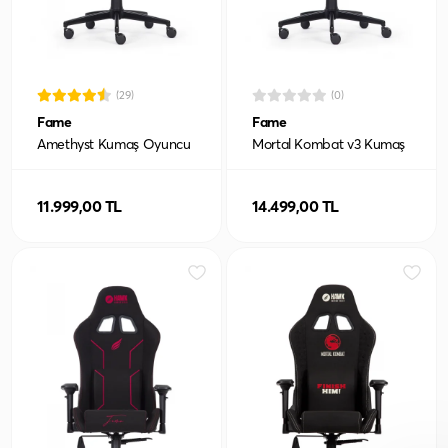
(29)
(0)
Fame
Fame
Amethyst Kumaş Oyuncu
Mortal Kombat v3 Kumaş
Koltuğu
Oyuncu Koltuğu
11.999,00 TL
14.499,00 TL