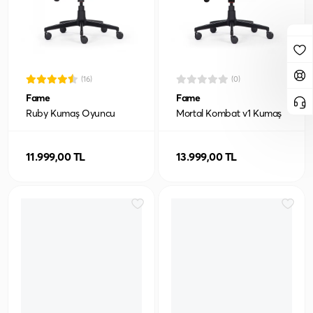
(16)
(0)
Fame
Fame
Ruby Kumaş Oyuncu
Mortal Kombat v1 Kumaş
Koltuğu
Oyuncu Koltuğu
11.999,00 TL
13.999,00 TL