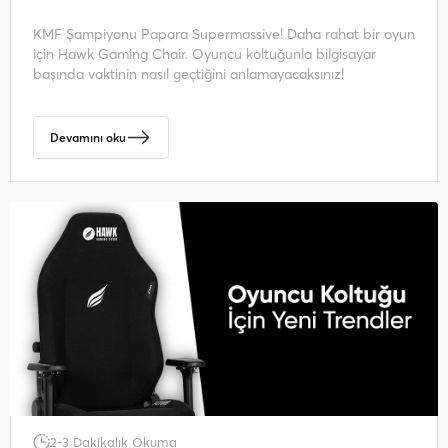
KMF Şampiyonu Papara Supermassive! Daha rahat bir oyun
için Hawk Gaming Chair. Oyuncu koltuğunla bilgisayar
başında vaktinin nasıl geçtiğini anlamayacaksınız!
Devamını oku
2-3 Dakikalık Okuma