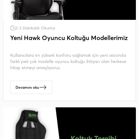
2-3 Dakikalık Okuma
Yeni Hawk Oyuncu Koltuğu Modellerimiz
Kullanıcılara en yüksek konforu sağlamak için yeni sezonda
farklı pek çok modelle oyuncu koltuğu ihtiyacı olan herkese
hitap etmeyi amaçlıyoruz.
Devamını oku