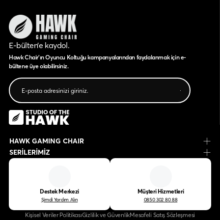
E-bülten’e kaydol.
Hawk Chair'ın Oyuncu Koltuğu kampanyalarından faydalanmak için e-
bültene üye olabilirsiniz.
HAWK GAMING CHAIR
SERİLERİMİZ
Destek Merkezi
Müşteri Hizmetleri
Şimdi Yardım Alın
0850 302 80 88
Kişisel Veriler Politikası
Gizlilik ve Güvenlik
Mesafeli Satış Sözleşmesi