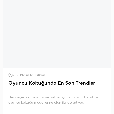
2-3 Dakikalık Okuma
Oyuncu Koltuğunda En Son Trendler
Her geçen gün e-spor ve online oyunlara olan ilgi arttıkça
oyuncu koltuğu modellerine olan ilgi de artıyor.