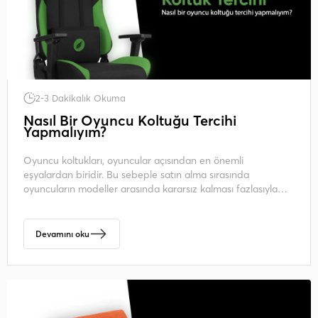
2-3 Dakikalık Okuma
Nasıl Bir Oyuncu Koltuğu Tercihi
Yapmalıyım?
Oyuncu koltukları, oyuncular açısından en önemli
eşyalardan biridir. Bu sebeple satın alma sırasında
oyuncuların modeller arasında kararsız kalması fazlasıyla
mümkündür.
Devamını oku