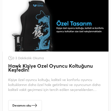
2-3 Dakikalık Okuma
Hawk Kişiye Özel Oyuncu Koltuğunu
Keşfedin!
Kişiye özel oyuncu koltuğu, kaliteli ve konforlu oyuncu
koltuklarının daha özel hale getirilmesi ve oyuncunun daha
kaliteli vakit geçirmesi için tercih edilen seçeneklerden
biridir.
Devamını oku