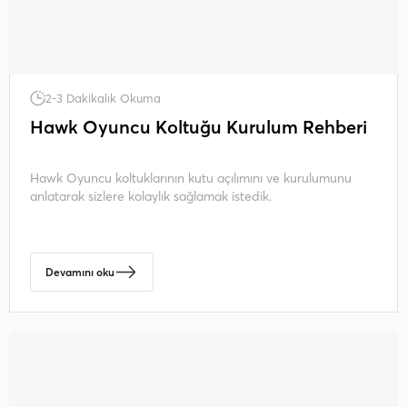
2-3 Dakikalık Okuma
Hawk Oyuncu Koltuğu Kurulum Rehberi
Hawk Oyuncu koltuklarının kutu açılımını ve kurulumunu
anlatarak sizlere kolaylık sağlamak istedik.
Devamını oku