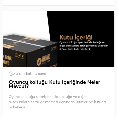
2-3 Dakikalık Okuma
Oyuncu koltuğu Kutu İçeriğinde Neler
Mevcut?
Oyuncu koltuğu siparişlerinde, koltuğa ve diğer
aksesuarlara zarar gelmemesi açısından ürünler bir kutuda
paketlenir.