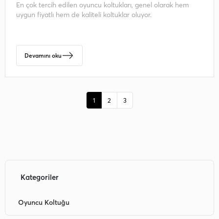
En çok tercih edilen oyuncu koltukları, genel olarak hem
uygun fiyatlı hem de kaliteli koltuklar oluyor.
Devamını oku
1
2
3
Kategoriler
Oyuncu Koltuğu