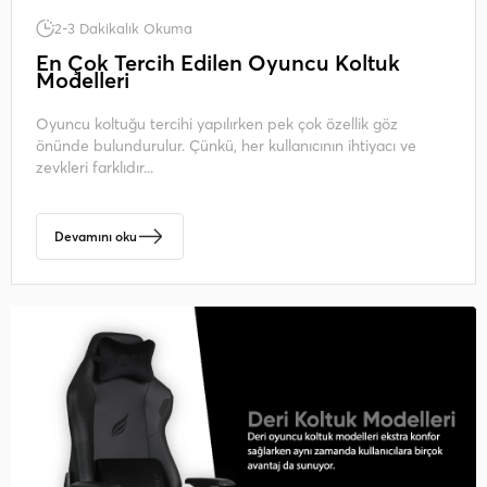
2-3 Dakikalık Okuma
En Çok Tercih Edilen Oyuncu Koltuk
Modelleri
Oyuncu koltuğu tercihi yapılırken pek çok özellik göz
önünde bulundurulur. Çünkü, her kullanıcının ihtiyacı ve
zevkleri farklıdır...
Devamını oku