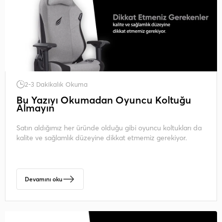
2-3 Dakikalık Okuma
Bu Yazıyı Okumadan Oyuncu Koltuğu
Almayın
Satın aldığımız her üründe olduğu gibi oyuncu koltukları da
kalite ve sağlamlık düzeyine dikkat etmemiz gerekiyor.
Devamını oku