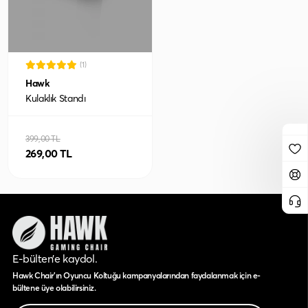
(1)
Hawk
Kulaklık Standı
399,00 TL
269,00 TL
E-bülten’e kaydol.
Hawk Chair'ın Oyuncu Koltuğu kampanyalarından faydalanmak için e-
bültene üye olabilirsiniz.