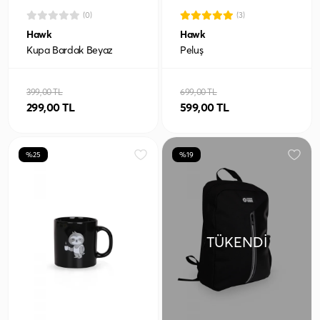
(0)
(3)
Hawk
Hawk
Kupa Bardak Beyaz
Peluş
399,00 TL
699,00 TL
299,00 TL
599,00 TL
%25
%19
TÜKENDI