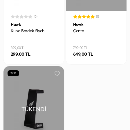
(0)
(1)
Hawk
Hawk
Kupa Bardak Siyah
Çanta
399,00 TL
799,00 TL
299,00 TL
649,00 TL
%33
TÜKENDI