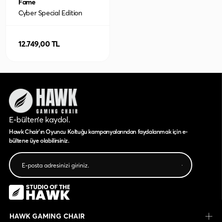
Fame
Cyber Special Edition
Kumaş Oyuncu Koltuğu
12.749,00 TL
E-bülten’e kaydol.
Hawk Chair'ın Oyuncu Koltuğu kampanyalarından faydalanmak için e-
bültene üye olabilirsiniz.
HAWK GAMING CHAIR