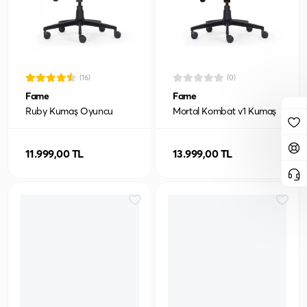
(16)
(0)
Fame
Fame
Ruby Kumaş Oyuncu
Mortal Kombat v1 Kumaş
Koltuğu
Oyuncu Koltuğu
11.999,00 TL
13.999,00 TL