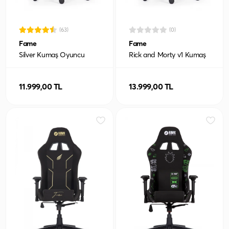
(63)
(0)
Fame
Fame
Silver Kumaş Oyuncu
Rick and Morty v1 Kumaş
Koltuğu
Oyuncu Koltuğu
11.999,00 TL
13.999,00 TL