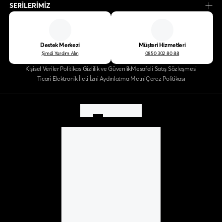
SERİLERİMİZ
Destek Merkezi
Müşteri Hizmetleri
Şimdi Yardım Alın
0850 302 80 88
Kişisel Veriler Politikası
Gizlilik ve Güvenlik
Mesafeli Satış Sözleşmesi
Ticari Elektronik İleti İzni Aydınlatma Metni
Çerez Politikası