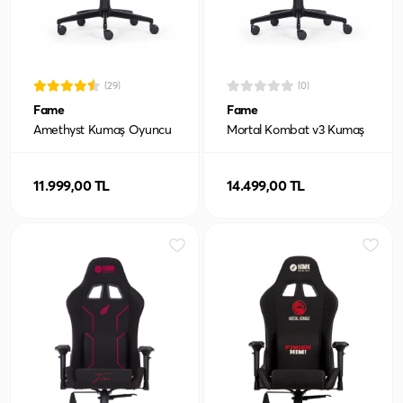
(29)
(0)
Fame
Fame
Amethyst Kumaş Oyuncu
Mortal Kombat v3 Kumaş
Koltuğu
Oyuncu Koltuğu
11.999,00 TL
14.499,00 TL