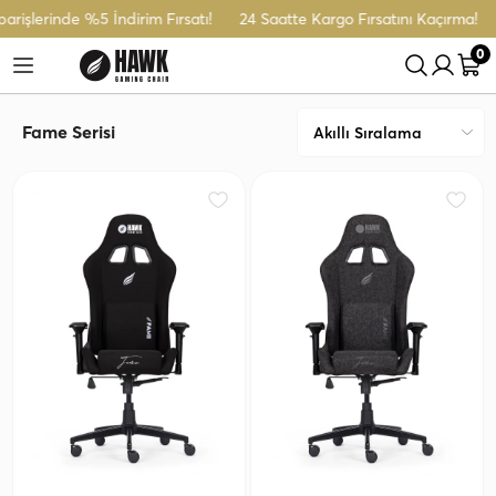
rişlerinde %5 İndirim Fırsatı!
24 Saatte Kargo Fırsatını Kaçırma!
0
Fame Serisi