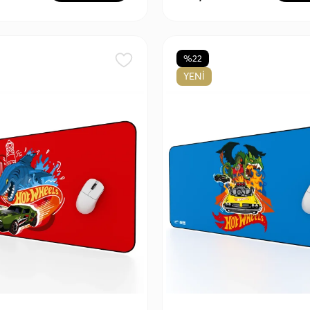
%22
YENİ