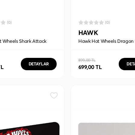
(0)
(0)
HAWK
 Wheels Shark Attack
Hawk Hot Wheels Dragon
ouse Pad
Mouse Pad
899,00 TL
DETAYLAR
DET
TL
699,00 TL