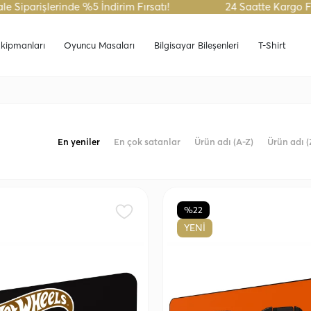
şlerinde %5 İndirim Fırsatı!
24 Saatte Kargo Fırsatını
kipmanları
Oyuncu Masaları
Bilgisayar Bileşenleri
T-Shirt
En yeniler
En çok satanlar
Ürün adı (A-Z)
Ürün adı (
%22
YENİ