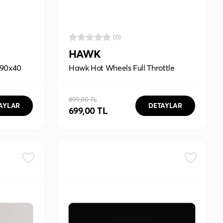
(0)
HAWK
 90x40
Hawk Hot Wheels Full Throttle
90x40 Mouse Pad
899,00 TL
AYLAR
DETAYLAR
699,00 TL