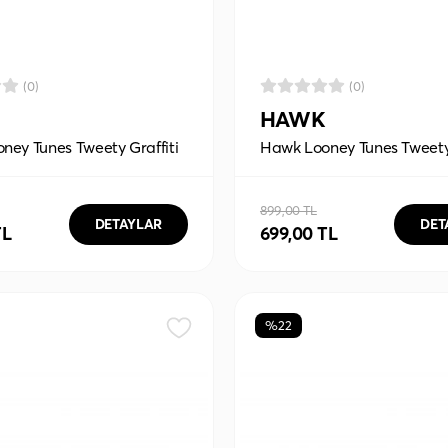
(0)
(0)
HAWK
ney Tunes Tweety Graffiti
Hawk Looney Tunes Tweet
ouse Pad
Mouse Pad
899,00 TL
DETAYLAR
DET
TL
699,00 TL
%22