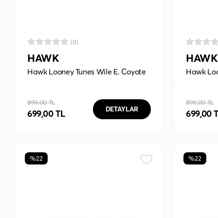
(0)
HAWK
HAWK
Hawk Looney Tunes Wile E. Coyote
Hawk Loo
90x40 Mouse Pad
90x40 M
899,00 TL
899,00 TL
DETAYLAR
699,00 TL
699,00 
%22
%22