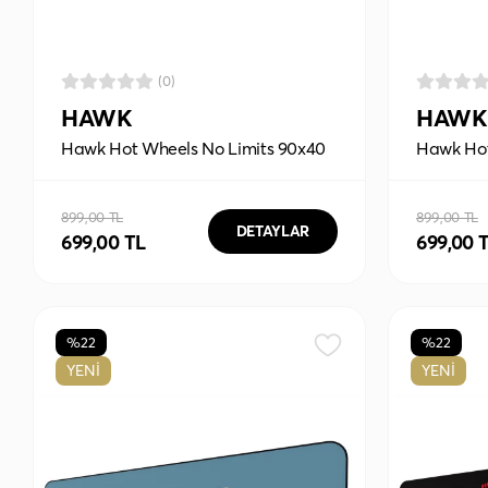
(0)
HAWK
HAWK
Hawk Hot Wheels No Limits 90x40
Hawk Hot
Mouse Pad
90x40 M
899,00 TL
899,00 TL
DETAYLAR
699,00 TL
699,00 
%22
%22
YENİ
YENİ