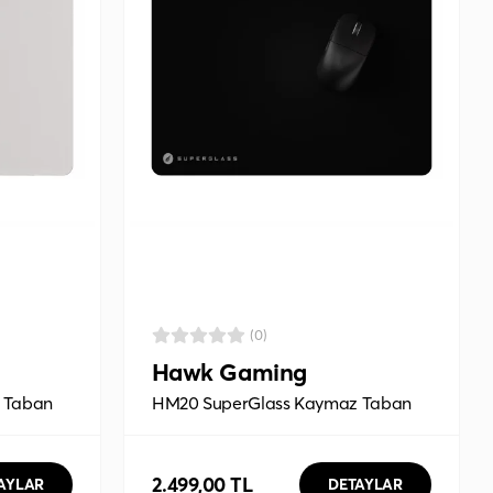
(0)
Hawk Gaming
 Taban
HM20 SuperGlass Kaymaz Taban
m Beyaz
3.5mm Temperli 42x33 Cam Siyah
Mousepad
2.499,00 TL
AYLAR
DETAYLAR