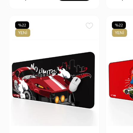
%22
%22
YENİ
YENİ