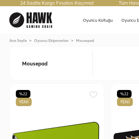
24 Saatte Kargo Fırsatını Kaçırma!
Tüm Havale Sipari
Oyuncu Koltuğu
Oyuncu E
Ana Sayfa
Oyuncu Ekipmanları
Mousepad
Mousepad
%22
%22
YENİ
YENİ