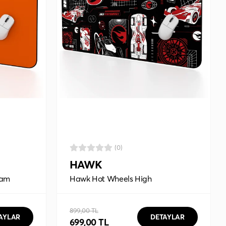
(0)
HAWK
eam
Hawk Hot Wheels High
Performance 90x40 Mouse Pad
899,00 TL
AYLAR
DETAYLAR
699,00 TL