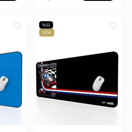
%22
YENİ