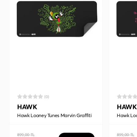
(0)
HAWK
HAWK
Hawk Looney Tunes Marvin Graffiti
Hawk Loon
90x40 Mouse Pad
90x40 M
899,00 TL
899,00 TL