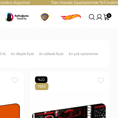
 Kaçırma!
Tüm Havale Siparişlerinde %5 İndirim Fırsatı!
0
Z-A)
En düşük fiyat
En yüksek fiyat
En çok oylananlar
%22
YENİ