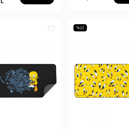
TL
%22