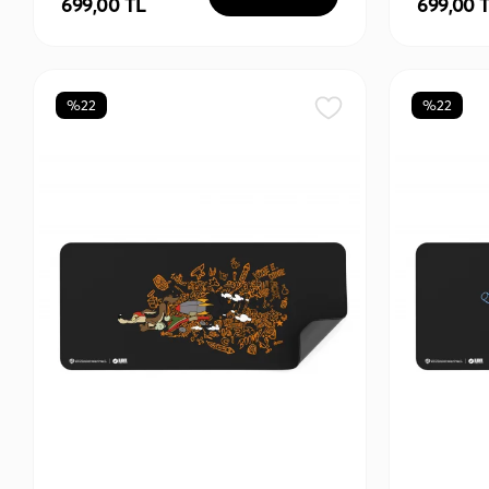
699,00 TL
699,00 
%22
%22