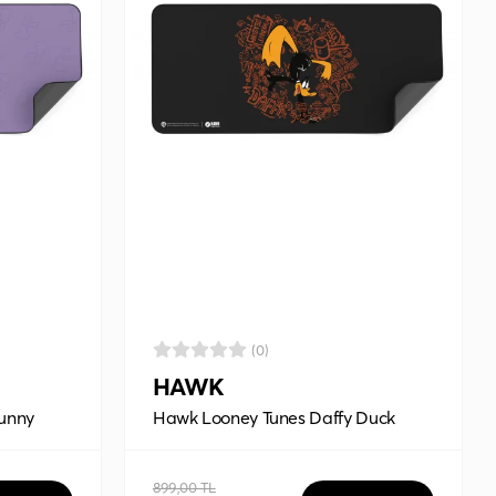
(0)
HAWK
unny
Hawk Looney Tunes Daffy Duck
Graffiti90x40 Mouse Pad
899,00 TL