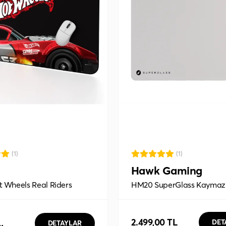
(1)
(1)
Hawk Gaming
 Wheels Real Riders
HM20 SuperGlass Kaymaz
ouse Pad
3.5mm Temperli 42x33 Ca
Mousepad
2.499,00 TL
DET
DETAYLAR