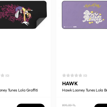
(0)
(0)
HAWK
ey Tunes Lola Graffiti
Hawk Looney Tunes Lola B
ouse Pad
90x40 Mouse Pad
899,00 TL