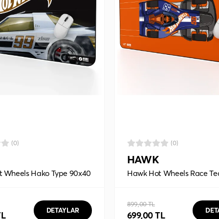
(0)
(0)
HAWK
 Wheels Hako Type 90x40
Hawk Hot Wheels Race T
ad
90x40 Mouse Pad
899,00 TL
DETAYLAR
DET
TL
699,00 TL