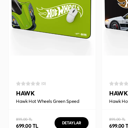
(0)
HAWK
HAWK
Hawk Hot Wheels Green Speed
Hawk Hot
90x40 Mouse Pad
Mouse P
899,00 TL
899,00 TL
DETAYLAR
699,00 TL
699,00 