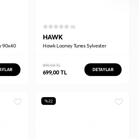
(0)
HAWK
y 90x40
Hawk Looney Tunes Sylvester
Graffiti 90x40 Mouse Pad
899,00 TL
AYLAR
DETAYLAR
699,00 TL
%22