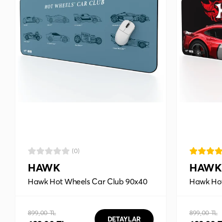
(0)
HAWK
HAWK
Hawk Hot Wheels Car Club 90x40
Hawk Hot
Mouse Pad
90x40 M
899,00 TL
899,00 TL
DETAYLAR