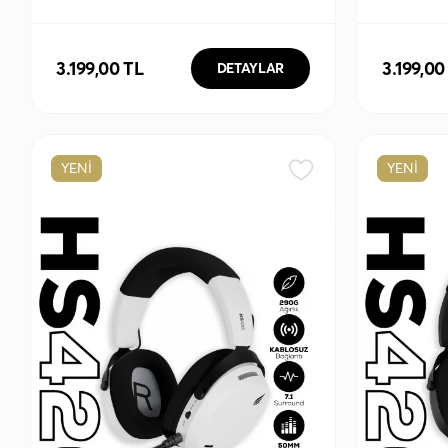
Hot Swap RGB Tri-Mode
Hot Swap
Kablosuz/Bluetooth %75 Full Türkçe
Kablosuz/
Gaming Klavye
Gaming 
3.199,00 TL
3.199,00
DETAYLAR
YENİ
YENİ