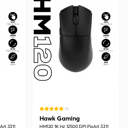
(1)
Hawk Gaming
Art 3311
HM120 1K Hz 12500 DPI PixArt 3311