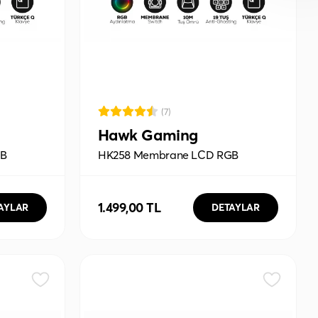
(7)
Hawk Gaming
GB
HK258 Membrane LCD RGB
Full
Kablosuz/Bluetooth Siyah Full
avye
Türkçe Gaming Oyuncu Klavye
1.499,00 TL
AYLAR
DETAYLAR