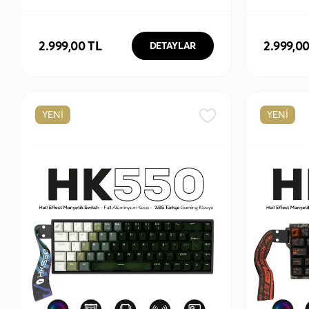
3395 Tri-Mode Kablosuz/Bluetooth
Mode Kab
Siyah Gaming Mouse
Gaming 
2.999,00 TL
2.999,0
DETAYLAR
YENİ
YENİ