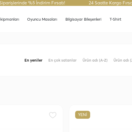
inde %5 İndirim Fırsatı!
24 Saatte Kargo Fırsatını Kaç
kipmanları
Oyuncu Masaları
Bilgisayar Bileşenleri
T-Shirt
En yeniler
En çok satanlar
Ürün adı (A-Z)
Ürün adı (
YENİ