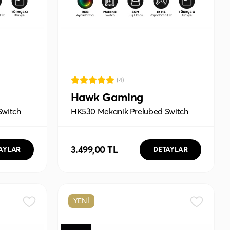
(4)
Hawk Gaming
Switch
HK530 Mekanik Prelubed Switch
Hot Swap RGB Tri-Mode
ll Türkçe
Kablosuz/Bluetooth Full Türkçe
Gaming Klavye
3.499,00 TL
AYLAR
DETAYLAR
YENİ