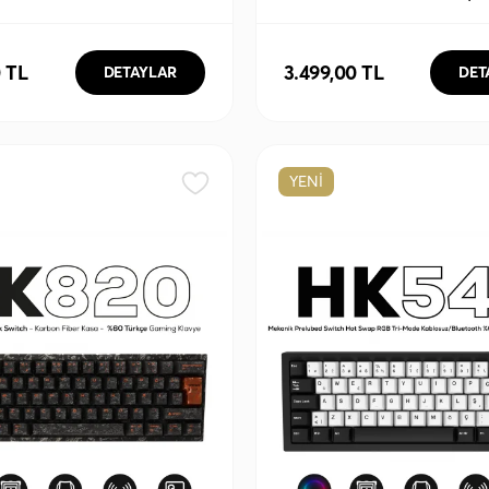
losuz/Bluetooth TKL
RGB 8K Hz Rapid Trigger 
Klavye
Kablosuz/Bluetooth %75 
Klavye
0 TL
3.499,00 TL
DETAYLAR
DET
YENİ