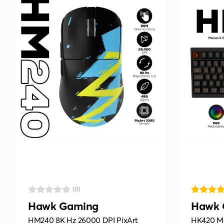
(0)
Hawk Gaming
Hawk 
HM240 8K Hz 26000 DPI PixArt
HK420 Me