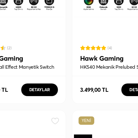
(2)
(4)
Gaming
Hawk Gaming
l Effect Manyetik Switch
HK540 Mekanik Prelubed 
gger RGB 8k Hz 0.1 Ms
Hot Swap RGB Tri-Mode
%60 Gaming Klavye
Kablosuz/Bluetooth %65 Fu
Gaming Klavye
0 TL
3.499,00 TL
DETAYLAR
DET
YENİ