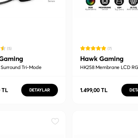
(5)
(7)
Gaming
Hawk Gaming
1 Surround Tri-Mode
HK258 Membrane LCD R
/Bluetooth Siyah Oyuncu
Kablosuz/Bluetooth Beyaz 
Türkçe Gaming Oyuncu Kl
0 TL
1.499,00 TL
DETAYLAR
DET