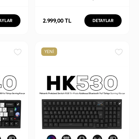
Tri-Mode
Rapid Trigger Sonic RGB 1k Hz 1 Ms
Gaming
Kablolu %75 Gaming Klavye
2.999,00 TL
AYLAR
DETAYLAR
YENİ