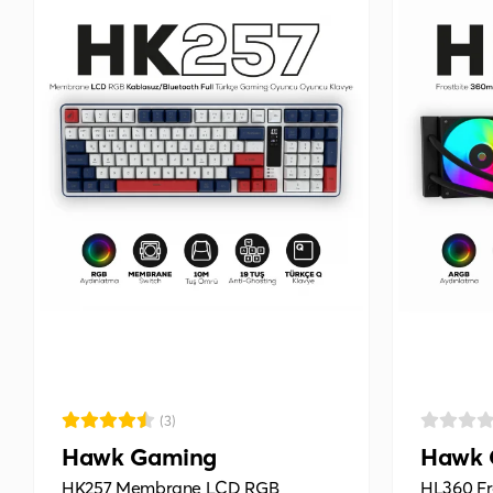
(3)
Hawk Gaming
Hawk 
HK257 Membrane LCD RGB
HL360 Fr