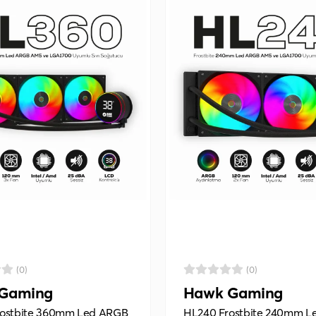
(0)
(0)
Gaming
Hawk Gaming
ostbite 360mm Led ARGB
HL240 Frostbite 240mm L