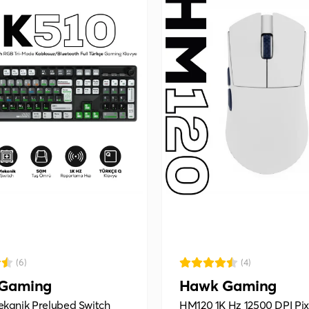
(6)
(4)
Gaming
Hawk Gaming
kanik Prelubed Switch
HM120 1K Hz 12500 DPI Pix