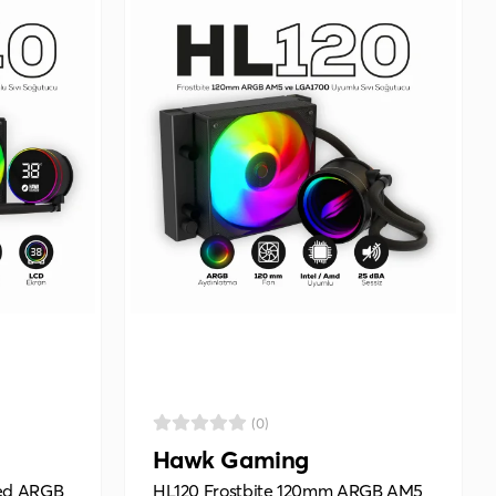
(0)
Hawk Gaming
ed ARGB
HL120 Frostbite 120mm ARGB AM5