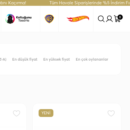
ırma!
Tüm Havale Siparişlerinde %5 İndirim Fırsatı!
0
Z-A)
En düşük fiyat
En yüksek fiyat
En çok oylananlar
YENİ