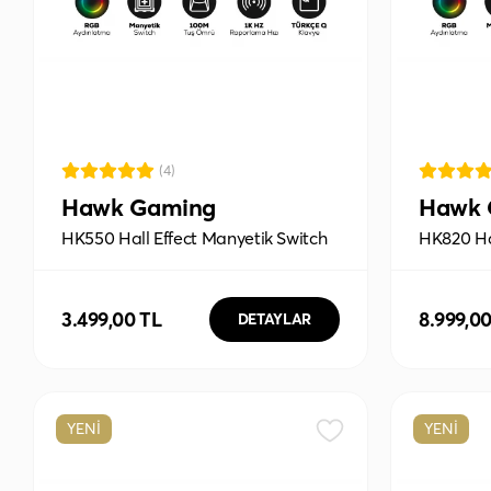
(4)
Hawk Gaming
Hawk 
HK550 Hall Effect Manyetik Switch
HK820 Hal
Rapid Trigger RGB 1k Hz 1 Ms
Rapid Tri
Kablolu %65 Gaming Klavye
Kablolu 
3.499,00 TL
8.999,0
DETAYLAR
YENİ
YENİ