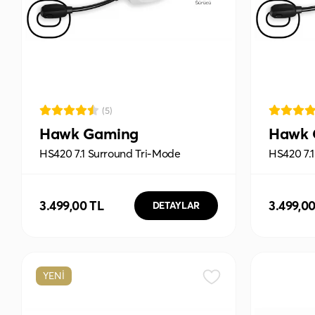
(5)
Hawk Gaming
Hawk 
HS420 7.1 Surround Tri-Mode
HS420 7.
Kablosuz/Bluetooth Beyaz Oyuncu
Kablosuz
Kulaklığı
Kulaklığı
3.499,00 TL
3.499,0
DETAYLAR
YENİ