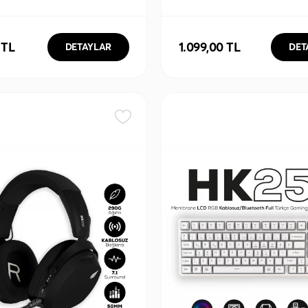
 RGB Tri-Mode
Tri-Mode Kablosuz/Blueto
Bluetooth Full Türkçe
Gaming Oyuncu Mouse
Klavye
 TL
1.099,00 TL
DETAYLAR
DET