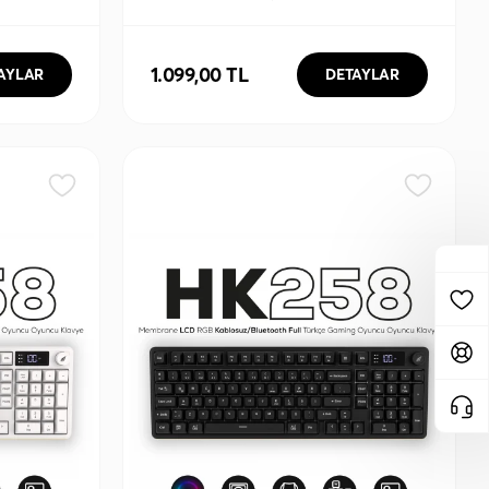
oth Beyaz
Tri-Mode Kablosuz/Bluetooth Siyah
Gaming Oyuncu Mouse
1.099,00 TL
AYLAR
DETAYLAR