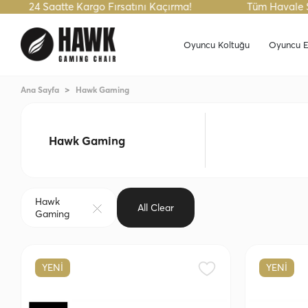
 Saatte Kargo Fırsatını Kaçırma!
Tüm Havale Siparişler
Oyuncu Koltuğu
Oyuncu E
Ana Sayfa
Hawk Gaming
Hawk Gaming
Hawk
All Clear
Gaming
YENİ
YENİ