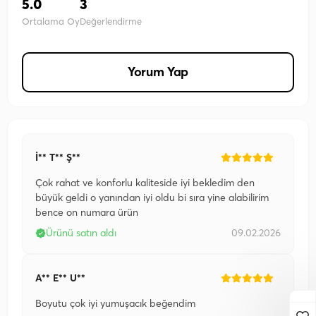
5.0
3
Ortalama Oy
Değerlendirme
Yorum Yap
İ** T** Ş**
Çok rahat ve konforlu kaliteside iyi bekledim den
büyük geldi o yanından iyi oldu bi sıra yine alabilirim
bence on numara ürün
Ürünü satın aldı
09.02.2026
A** E** U**
Boyutu çok iyi yumuşacık beğendim