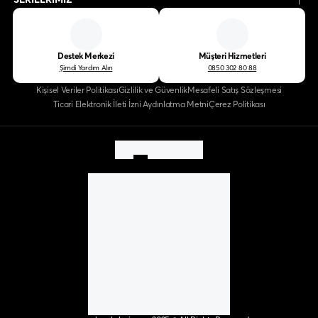
Destek Merkezi
Müşteri Hizmetleri
Şimdi Yardım Alın
0850 302 80 88
Kişisel Veriler Politikası
Gizlilik ve Güvenlik
Mesafeli Satış Sözleşmesi
Ticari Elektronik İleti İzni Aydınlatma Metni
Çerez Politikası