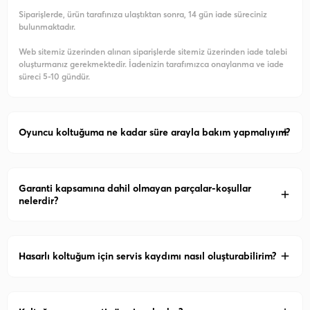
Siparişlerde, ürün tarafınıza ulaştıktan sonra, 14 gün iade süreciniz
bulunmaktadır.
Web sitemiz üzerinden alınan siparişlerde sitemiz üzerinden iade talebi
oluşturmanız gerekmektedir. İadenizin tarafımızca onaylanma ve iade
süreci 5-10 gündür.
Oyuncu koltuğuma ne kadar süre arayla bakım yapmalıyım?
Garanti kapsamına dahil olmayan parçalar-koşullar
nelerdir?
Hasarlı koltuğum için servis kaydımı nasıl oluşturabilirim?