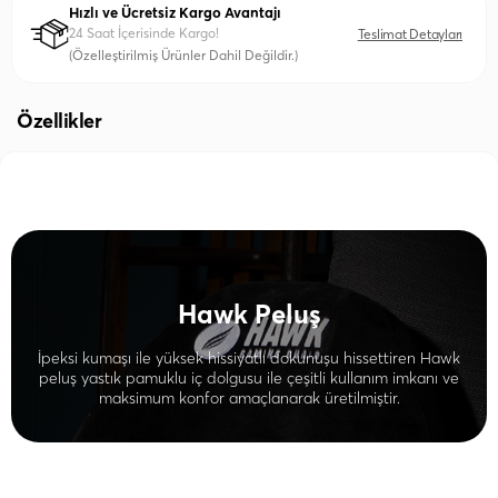
Hızlı ve Ücretsiz Kargo Avantajı
24 Saat İçerisinde Kargo!
Teslimat Detayları
(Özelleştirilmiş Ürünler Dahil Değildir.)
Özellikler
Hawk Peluş
İpeksi kumaşı ile yüksek hissiyatlı dokunuşu hissettiren Hawk
peluş yastık pamuklu iç dolgusu ile çeşitli kullanım imkanı ve
maksimum konfor amaçlanarak üretilmiştir.