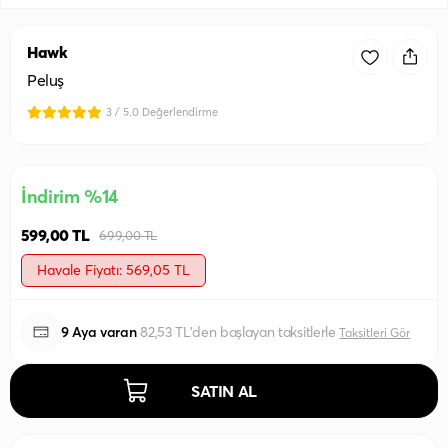
Hawk
Peluş
3 / 5.0 Değerlendirme
İndirim %14
599,00 TL
699,00 TL
Havale Fiyatı: 569,05 TL
9 Aya varan
82,53 TL'den başlayan taksitlerle
Taksitleri Gör
SATIN AL