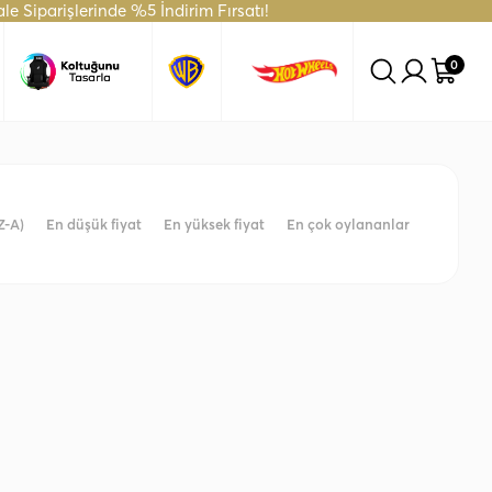
e Siparişlerinde %5 İndirim Fırsatı!
aatte Kargo Fırsatını Kaçırma!
Kaçırma!
0
Z-A)
En düşük fiyat
En yüksek fiyat
En çok oylananlar