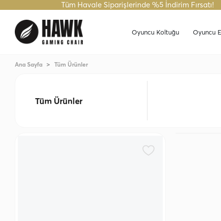
Tüm Havale Siparişlerinde %5 İndirim Fırsatı!
24 Saatte Kargo Fırsatını Kaçırma!
Tüm Havale Sipariş
Oyuncu Koltuğu
Oyuncu E
Ana Sayfa
Tüm Ürünler
Tüm Ürünler