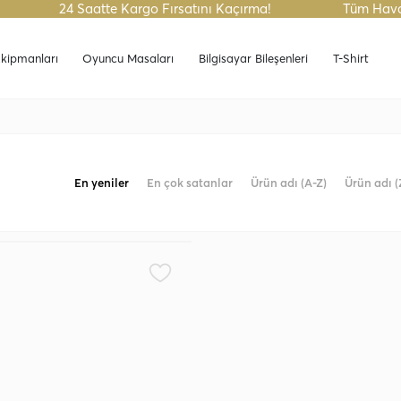
24 Saatte Kargo Fırsatını Kaçırma!
Tüm Haval
Tüm Havale Siparişlerinde %5 İndirim Fırsatı!
24 S
lerinde %5 İndirim Fırsatı!
24 Saatte Kargo Fırsatını 
kipmanları
Oyuncu Masaları
Bilgisayar Bileşenleri
T-Shirt
En yeniler
En çok satanlar
Ürün adı (A-Z)
Ürün adı (