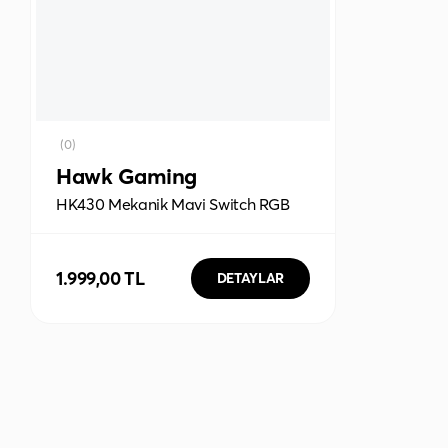
(0)
Hawk Gaming
HK430 Mekanik Mavi Switch RGB
Kablolu Metal Kasa Full Gaming
Oyuncu Klavye
1.999,00 TL
DETAYLAR