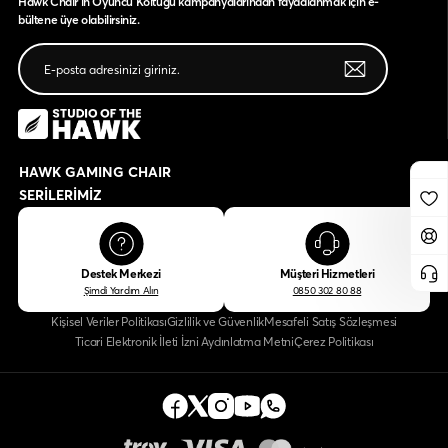
Hawk Chair'ın Oyuncu Koltuğu kampanyalarından faydalanmak için e-
bültene üye olabilirsiniz.
HAWK GAMING CHAIR
SERİLERİMİZ
Destek Merkezi
Müşteri Hizmetleri
Şimdi Yardım Alın
0850 302 80 88
Kişisel Veriler Politikası
Gizlilik ve Güvenlik
Mesafeli Satış Sözleşmesi
Ticari Elektronik İleti İzni Aydınlatma Metni
Çerez Politikası