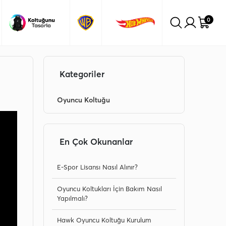
te Kargo Fırsatını Kaçırma!
Tüm Havale Siparişlerinde 
0
Kategoriler
Oyuncu Koltuğu
En Çok Okunanlar
E-Spor Lisansı Nasıl Alınır?
Oyuncu Koltukları İçin Bakım Nasıl
Yapılmalı?
Hawk Oyuncu Koltuğu Kurulum