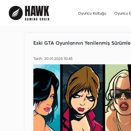
 Fırsatı!
24 Saatte Kargo Fırsatını Kaçırma!
Oyuncu Koltuğu
Oyuncu E
Eski GTA Oyunlarının Yenilenmiş Sürümler
Tarih: 20.01.2025 10:45