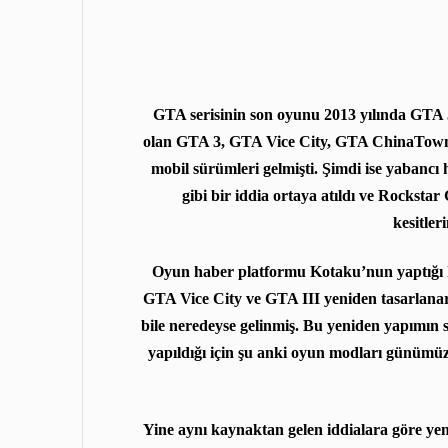
GTA serisinin son oyunu
2013 yılında
GTA 5 
olan GTA 3, GTA Vice City, GTA ChinaTown 
mobil sürümleri gelmişti. Şimdi ise yabanc
gibi bir iddia ortaya atıldı ve Rockst
kesitler
Oyun haber platformu Kotaku’nun yaptığı h
GTA Vice City ve GTA III
yeniden tasarlana
bile neredeyse gelinmiş. Bu yeniden yapımın s
yapıldığı için şu anki oyun modları günümü
Yine aynı kaynaktan gelen iddialara göre ye