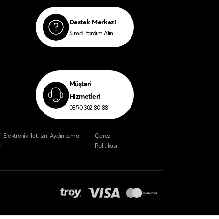
Destek Merkezi
Şimdi Yardım Alın
Müşteri
Hizmetleri
0850 302 80 88
i Elektronik İleti İzni Aydınlatma
Çerez
i
Politikası