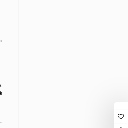
n
a
ak
e