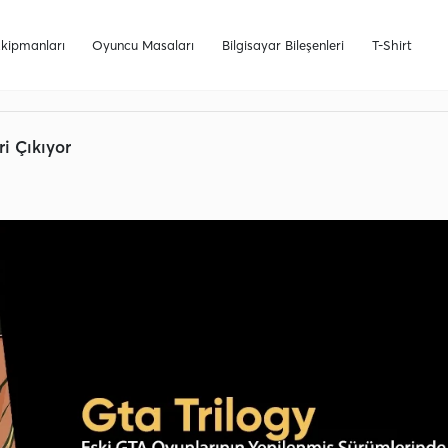
Tüm Havale Siparişlerinde %5 İndirim Fırsatı!
24 Saat
kipmanları
Oyuncu Masaları
Bilgisayar Bileşenleri
T-Shirt
i Çıkıyor