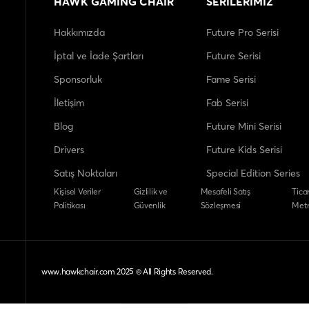
HAWK GAMING CHAIR
SERİLERİMİZ
Hakkımızda
Future Pro Serisi
İptal ve İade Şartları
Future Serisi
Sponsorluk
Fame Serisi
İletişim
Fab Serisi
Blog
Future Mini Serisi
Drivers
Future Kids Serisi
Satış Noktaları
Special Edition Series
Kişisel Veriler
Gizlilik ve
Mesafeli Satış
Ticar
Politikası
Güvenlik
Sözleşmesi
Metn
www.hawkchair.com 2025 © All Rights Reserved.