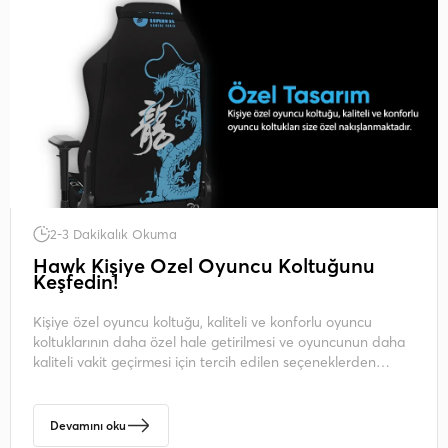
2-3 Dakikalık Okuma
Hawk Kişiye Özel Oyuncu Koltuğunu
Keşfedin!
Kişiye özel oyuncu koltuğu, kaliteli ve konforlu oyuncu
koltuklarının daha özel hale getirilmesi ve oyuncunun daha
kaliteli vakit geçirmesi için tercih edilen seçeneklerden
biridir.
Devamını oku