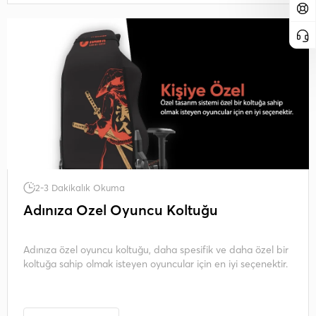
2-3 Dakikalık Okuma
Adınıza Özel Oyuncu Koltuğu
Adınıza özel oyuncu koltuğu, daha spesifik ve daha özel bir
koltuğa sahip olmak isteyen oyuncular için en iyi seçenektir.