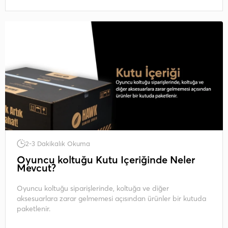
2-3 Dakikalık Okuma
Oyuncu koltuğu Kutu İçeriğinde Neler
Mevcut?
Oyuncu koltuğu siparişlerinde, koltuğa ve diğer
aksesuarlara zarar gelmemesi açısından ürünler bir kutuda
paketlenir.