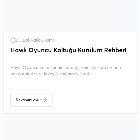
2-3 Dakikalık Okuma
Hawk Oyuncu Koltuğu Kurulum Rehberi
Hawk Oyuncu koltuklarının kutu açılımını ve kurulumunu
anlatarak sizlere kolaylık sağlamak istedik.
Devamını oku