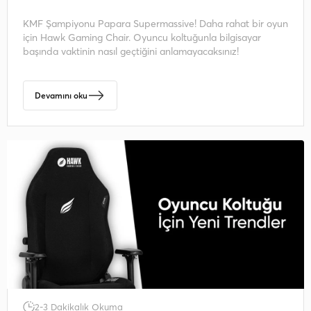
KMF Şampiyonu Papara Supermassive! Daha rahat bir oyun
için Hawk Gaming Chair. Oyuncu koltuğunla bilgisayar
başında vaktinin nasıl geçtiğini anlamayacaksınız!
Devamını oku
2-3 Dakikalık Okuma