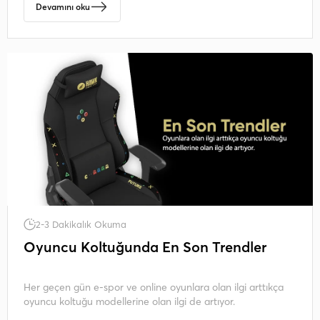
Devamını oku
2-3 Dakikalık Okuma
Oyuncu Koltuğunda En Son Trendler
Her geçen gün e-spor ve online oyunlara olan ilgi arttıkça
oyuncu koltuğu modellerine olan ilgi de artıyor.