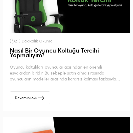
2-3 Dakikalık Okuma
Nasıl Bir Oyuncu Koltuğu Tercihi
Yapmalıyım?
Oyuncu koltukları, oyuncular açısından en önemli
eşyalardan biridir. Bu sebeple satın alma sırasında
oyuncuların modeller arasında kararsız kalması fazlasıyla
mümkündür.
Devamını oku