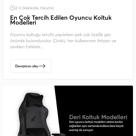
2-3 Dakikalık Okuma
En Çok Tercih Edilen Oyuncu Koltuk
Modelleri
Oyuncu koltuğu tercihi yapılırken pek çok özellik göz
önünde bulundurulur. Çünkü, her kullanıcının ihtiyacı ve
zevkleri farklıdır...
Devamını oku