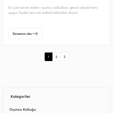
En çok tercih edilen oyuncu koltukları, genel olarak hem
uygun fiyatlı hem de kaliteli koltuklar oluyor.
Devamını oku
1
2
3
Kategoriler
Oyuncu Koltuğu