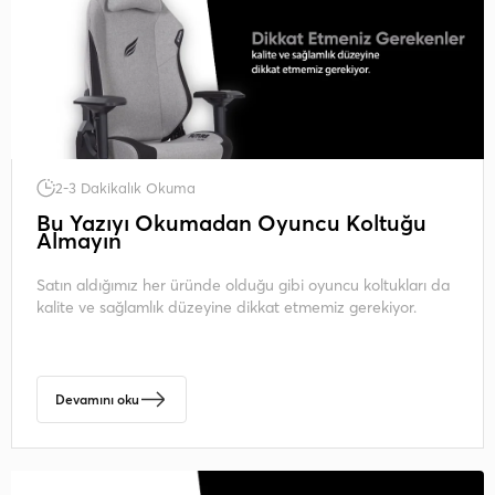
2-3 Dakikalık Okuma
Bu Yazıyı Okumadan Oyuncu Koltuğu
Almayın
Satın aldığımız her üründe olduğu gibi oyuncu koltukları da
kalite ve sağlamlık düzeyine dikkat etmemiz gerekiyor.
Devamını oku