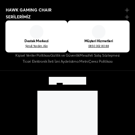
HAWK GAMING CHAIR
SERİLERİMİZ
Destek Merkezi
Müşteri Hizmetleri
Şimdi Yardım Alın
0850 302 80 88
Kişisel Veriler Politikası
Gizlilik ve Güvenlik
Mesafeli Satış Sözleşmesi
Ticari Elektronik İleti İzni Aydınlatma Metni
Çerez Politikası