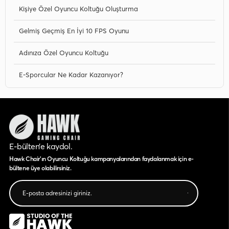
Kişiye Özel Oyuncu Koltuğu Oluşturma
Gelmiş Geçmiş En İyi 10 FPS Oyunu
Adınıza Özel Oyuncu Koltuğu
E-Sporcular Ne Kadar Kazanıyor?
E-bülten’e kaydol.
Hawk Chair'ın Oyuncu Koltuğu kampanyalarından faydalanmak için e-
bültene üye olabilirsiniz.