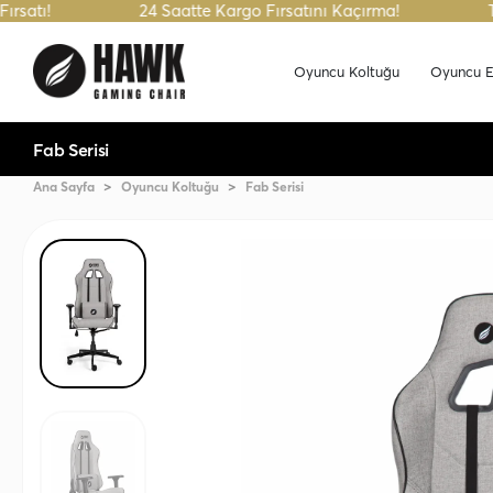
24 Saatte Kargo Fırsatını Kaçırma!
Tüm Havale
Oyuncu Koltuğu
Oyuncu E
Fab Serisi
Ana Sayfa
Oyuncu Koltuğu
Fab Serisi