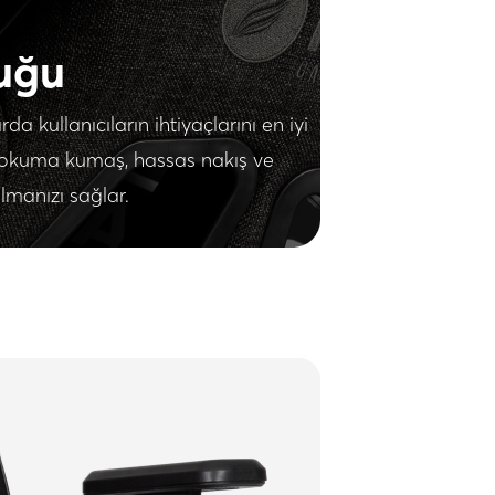
uğu
a kullanıcıların ihtiyaçlarını en iyi
zel dokuma kumaş, hassas nakış ve
manızı sağlar.