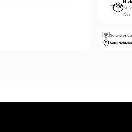
Hızl
24 S
(Özell
Garanti ve Ba
Satış Noktalar