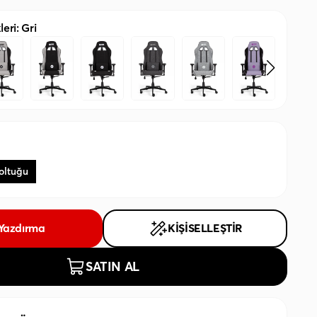
eri: Gri
oltuğu
 Yazdırma
KİŞİSELLEŞTİR
SATIN AL