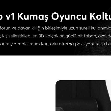
b v1 Kumaş Oyuncu Kolt
n ve dayanıklılığın birleşimiyle uzun süreli kullanımlard
r, kişiselleştirilebilen 3D kolçaklar, güçlü alt taban, ö
arımıyla maksimum konforlu oturma pozisyonunuzu bul