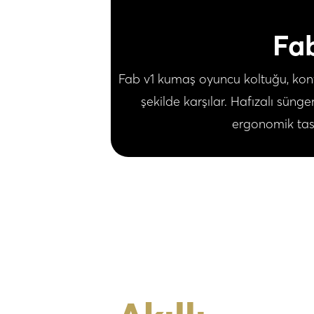
Fa
Fab v1 kumaş oyuncu koltuğu, konforu
şekilde karşılar. Hafızalı sünge
ergonomik tas