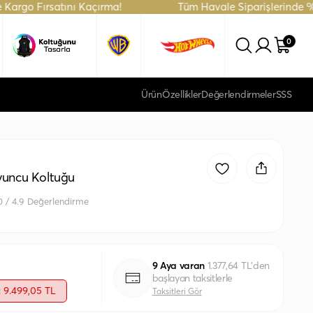
rsatını Kaçırma!
Tüm Havale Siparişlerinde %5 İndirim 
0
Ürün
Özellikler
Değerlendirmeler
SSS
uncu Koltuğu
0 / 4.9 Değerlendirme
9 Aya varan
1.377,64 TL'den
başlayan taksitlerle
: 9.499,05 TL
Taksitleri Gör