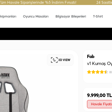
 Siparişlerinde %5 İndirim Fırsatı!
24 Saatte Kargo Fı
kipmanları
Oyuncu Masaları
Bilgisayar Bileşenleri
T-Shirt
Fab
3D VIEW
v1 Kumaş Oy
8
9.999,00 TL
Havale Fiyatı