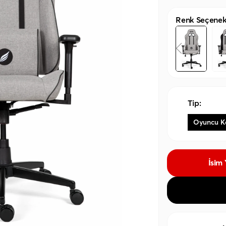
Renk Seçenekl
Tip:
Oyuncu K
İsim