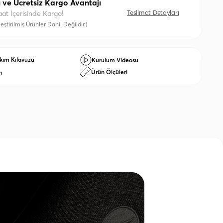
ı ve Ücretsiz Kargo Avantajı
Teslimat Detayları
aat İçerisinde Kargo!
eştirilmiş Ürünler Dahil Değildir.)
kım Kılavuzu
Kurulum Videosu
Ürün Ölçüleri
ı