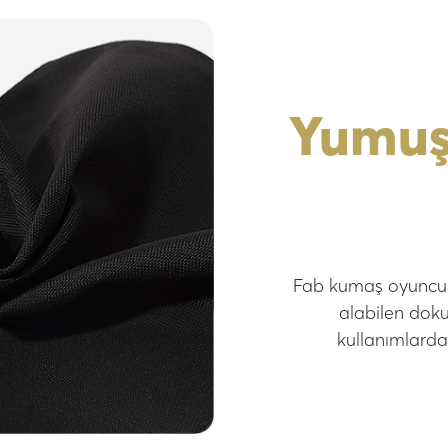
Yumu
Fab kumaş oyuncu 
alabilen dok
kullanımlard