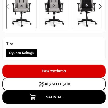
Tip:
Oyuncu Koltuğu
İsim Yazdırma
KİŞİSELLEŞTİR
SATIN AL