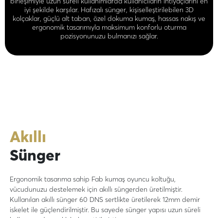
birleşimiyle uzun süreli kullanımlarda kullanıcıların ihtiyaçlarını en
iyi şekilde karşılar. Hafızalı sünger, kişiselleştirilebilen 3D
kolçaklar, güçlü alt taban, özel dokuma kumaş, hassas nakış ve
ergonomik tasarımıyla maksimum konforlu oturma
pozisyonunuzu bulmanızı sağlar.
Akıllı
Sünger
Ergonomik tasarıma sahip Fab kumaş oyuncu koltuğu,
vücudunuzu destelemek için akıllı süngerden üretilmiştir.
Kullanılan akıllı sünger 60 DNS sertlikte üretilerek 12mm demir
iskelet ile güçlendirilmiştir. Bu sayede sünger yapısı uzun süreli