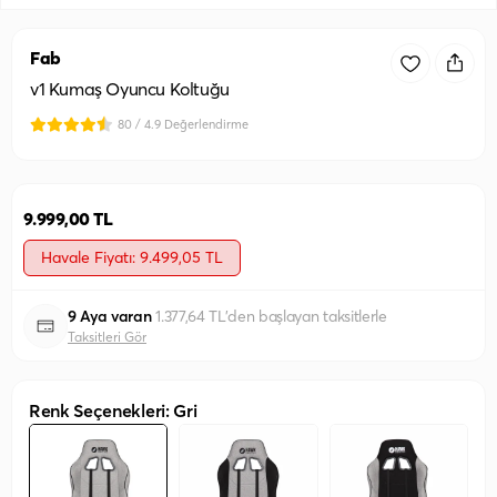
Fab
v1 Kumaş Oyuncu Koltuğu
80 / 4.9 Değerlendirme
9.999,00 TL
Havale Fiyatı: 9.499,05 TL
9 Aya varan
1.377,64 TL'den başlayan taksitlerle
Taksitleri Gör
Renk Seçenekleri: Gri