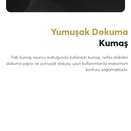
Yumuşak Dokuma
Kumaş
Fab kumaş oyuncu koltuğunda kullanılan kumaş, nefes alabilen
dokuma yapısı ve yumuşak dokusu uzun kullanımlarda maksimum
konforu sağlamaktadır.