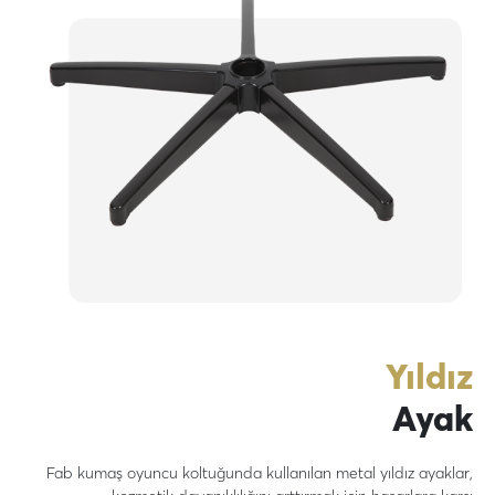
Yıldız
Ayak
Fab kumaş oyuncu koltuğunda kullanılan metal yıldız ayaklar,