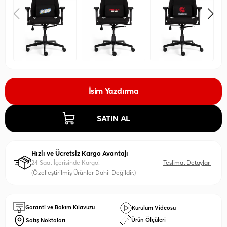
İsim Yazdırma
SATIN AL
Hızlı ve Ücretsiz Kargo Avantajı
24 Saat İçerisinde Kargo!
Teslimat Detayları
(Özelleştirilmiş Ürünler Dahil Değildir.)
Garanti ve Bakım Kılavuzu
Kurulum Videosu
Ürün Ölçüleri
Satış Noktaları