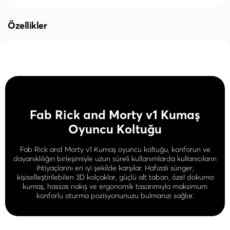
Özellikler
Fab Rick and Morty v1 Kumaş
Oyuncu Koltuğu
Fab Rick and Morty v1 Kumaş oyuncu koltuğu, konforun ve
dayanıklılığın birleşimiyle uzun süreli kullanımlarda kullanıcıların
ihtiyaçlarını en iyi şekilde karşılar. Hafızalı sünger,
kişiselleştirilebilen 3D kolçaklar, güçlü alt taban, özel dokuma
kumaş, hassas nakış ve ergonomik tasarımıyla maksimum
konforlu oturma pozisyonunuzu bulmanızı sağlar.