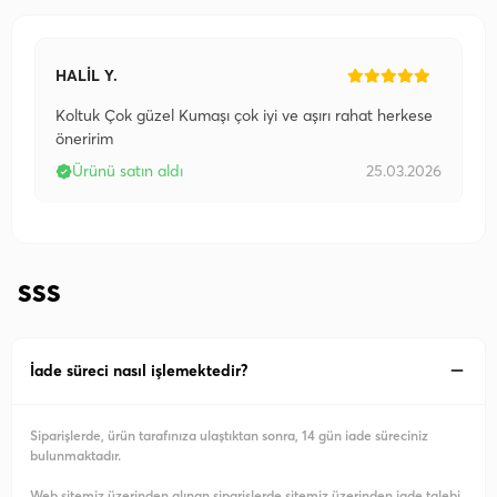
HALİL Y.
Koltuk Çok güzel Kumaşı çok iyi ve aşırı rahat herkese
öneririm
Ürünü satın aldı
25.03.2026
SSS
İade süreci nasıl işlemektedir?
Siparişlerde, ürün tarafınıza ulaştıktan sonra, 14 gün iade süreciniz
bulunmaktadır.
Web sitemiz üzerinden alınan siparişlerde sitemiz üzerinden iade talebi