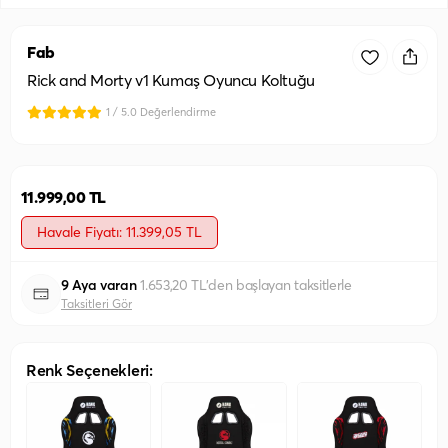
Fab
Rick and Morty v1 Kumaş Oyuncu Koltuğu
1 / 5.0 Değerlendirme
11.999,00 TL
Havale Fiyatı: 11.399,05 TL
9 Aya varan
1.653,20 TL'den başlayan taksitlerle
Taksitleri Gör
Renk Seçenekleri: