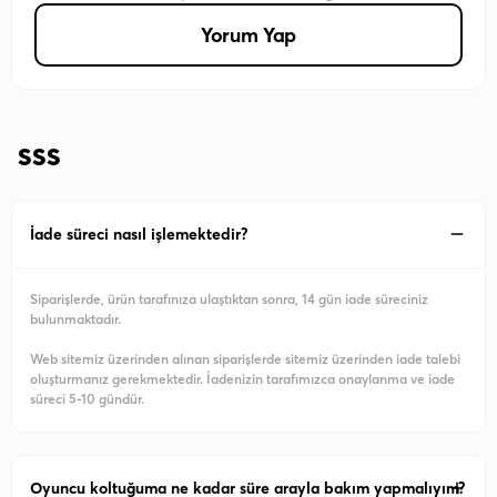
Yorum Yap
SSS
İade süreci nasıl işlemektedir?
Siparişlerde, ürün tarafınıza ulaştıktan sonra, 14 gün iade süreciniz
bulunmaktadır.
Web sitemiz üzerinden alınan siparişlerde sitemiz üzerinden iade talebi
oluşturmanız gerekmektedir. İadenizin tarafımızca onaylanma ve iade
süreci 5-10 gündür.
Oyuncu koltuğuma ne kadar süre arayla bakım yapmalıyım?