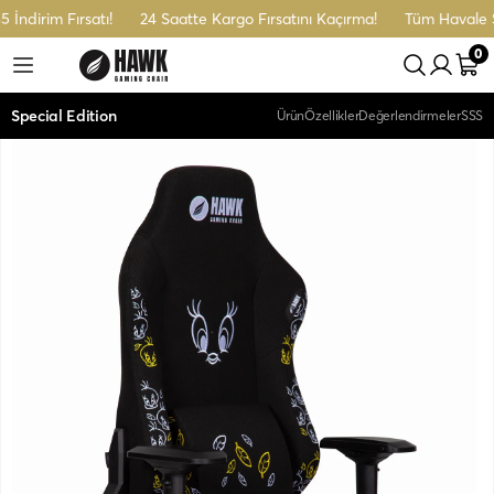
im Fırsatı!
24 Saatte Kargo Fırsatını Kaçırma!
Tüm Havale Sipariş
0
Special Edition
Ürün
Özellikler
Değerlendirmeler
SSS