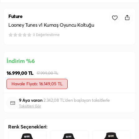
Future
Looney Tunes v1 Kumaş Oyuncu Koltuğu
0 Değerlendirme
İndirim %6
16.999,00 TL
17.999,00 TL
Havale Fiyatı: 16.149,05 TL
9 Aya varan
2.342,08 TL'den başlayan taksitlerle
Taksitleri Gör
Renk Seçenekleri: