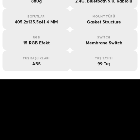
880g
2.4G
Bluetooth 5.0
Kablolu
BOYUTLAR
MOUNT TÜRÜ
405.2x135.5x41.4 MM
Gasket Structure
RGB
SWITCH
15 RGB Efekt
Membrane Switch
TUŞ BAŞLIKLARI
TUŞ SAYISI
ABS
99 Tuş