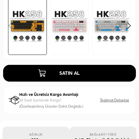
SATIN AL
Hızlı ve Ücretsiz Kargo Avantajı
24 Saat İçerisinde Kargo!
Teslimat Detayları
(Özelleştirilmiş Ürünler Dahil Değildir.)
AĞIRLIK
BAĞLANTI TÜRÜ