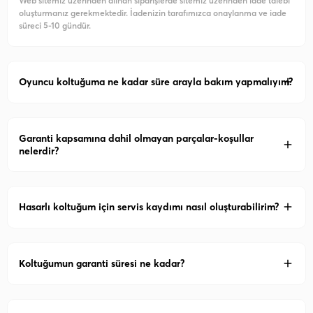
Web sitemiz üzerinden alınan siparişlerde sitemiz üzerinden iade talebi
oluşturmanız gerekmektedir. İadenizin tarafımızca onaylanma ve iade
süreci 5-10 gündür.
Oyuncu koltuğuma ne kadar süre arayla bakım yapmalıyım?
Garanti kapsamına dahil olmayan parçalar-koşullar
nelerdir?
Hasarlı koltuğum için servis kaydımı nasıl oluşturabilirim?
Koltuğumun garanti süresi ne kadar?