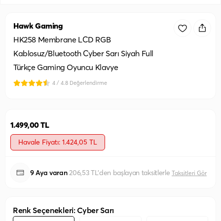
Hawk Gaming
HK258 Membrane LCD RGB
Kablosuz/Bluetooth Cyber Sarı Siyah Full
Türkçe Gaming Oyuncu Klavye
4 / 4.8 Değerlendirme
1.499,00 TL
Havale Fiyatı: 1.424,05 TL
9 Aya varan
206,53 TL'den başlayan taksitlerle
Taksitleri Gör
Renk Seçenekleri: Cyber Sarı