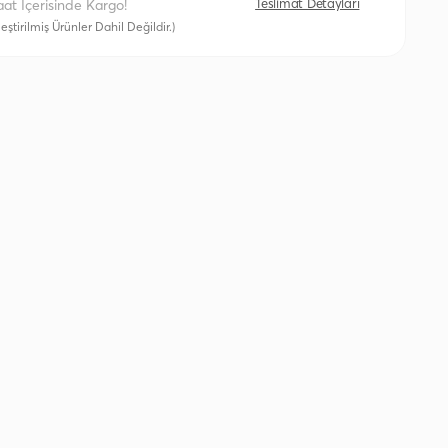
Teslimat Detayları
aat İçerisinde Kargo!
eştirilmiş Ürünler Dahil Değildir.)