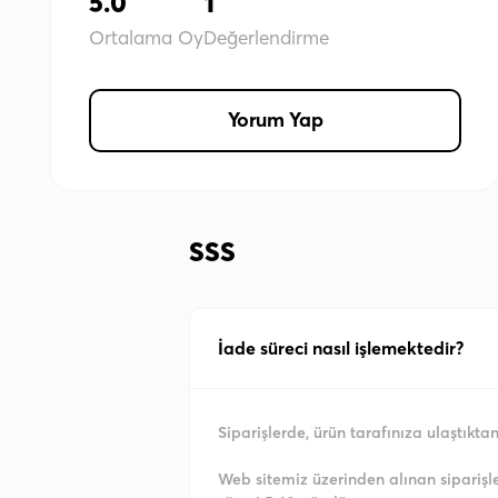
5.0
1
Ortalama Oy
Değerlendirme
Yorum Yap
SSS
İade süreci nasıl işlemektedir?
Siparişlerde, ürün tarafınıza ulaştıkt
Web sitemiz üzerinden alınan siparişl