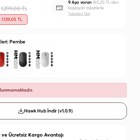
9 Aya varan
165,20 TL'den
başlayan taksitlerle
1.299,00 TL
Taksitleri Gör
: 1.139,05 TL
leri: Pembe
ulunmamaktadır.
Hawk Hub İndir (v1.0.9)
ı ve Ücretsiz Kargo Avantajı