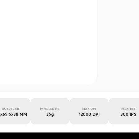
BOYUTLAR
İVMELENME
MAX DPI
MAX HIZ
2x65.5x38 MM
35g
12000 DPI
300 IPS