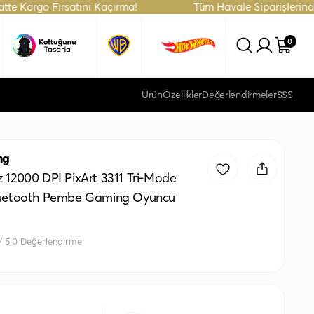
rgo Fırsatını Kaçırma!
Tüm Havale Siparişlerinde %5 İn
0
Ürün
Özellikler
Değerlendirmeler
SSS
ng
 12000 DPI PixArt 3311 Tri-Mode
luetooth Pembe Gaming Oyuncu
 / 5.0 Değerlendirme