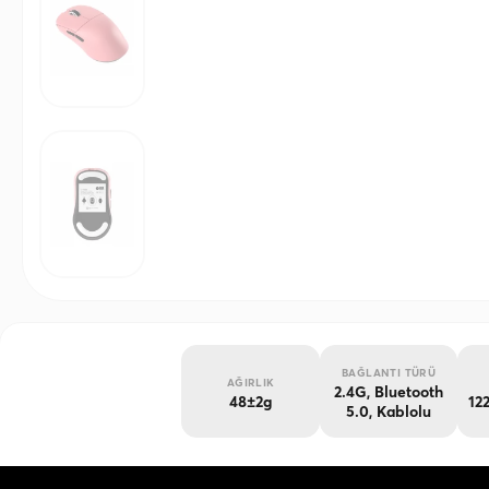
BAĞLANTI TÜRÜ
AĞIRLIK
2.4G
Bluetooth
48±2g
12
5.0
Kablolu