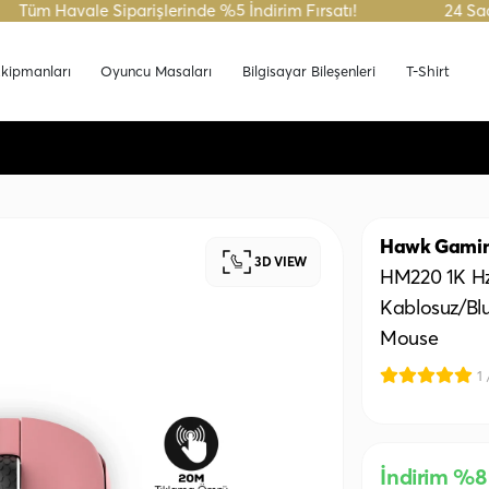
 Havale Siparişlerinde %5 İndirim Fırsatı!
24 Saatte Ka
kipmanları
Oyuncu Masaları
Bilgisayar Bileşenleri
T-Shirt
Hawk Gami
3D VIEW
HM220 1K Hz
Kablosuz/B
Mouse
1
İndirim %8