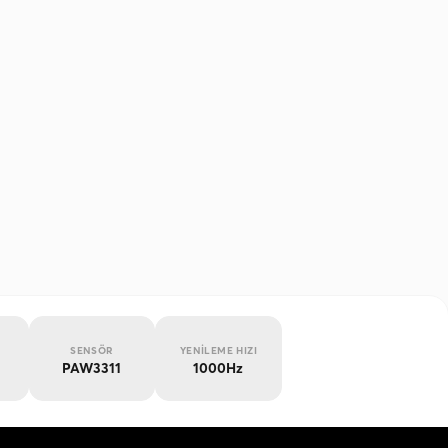
SENSÖR
YENILEME HIZI
PAW3311
1000Hz