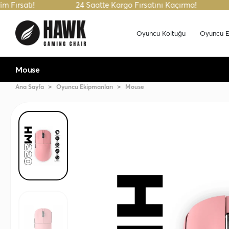
atı!
24 Saatte Kargo Fırsatını Kaçırma!
Tüm
Oyuncu Koltuğu
Oyuncu E
Mouse
Ana Sayfa
Oyuncu Ekipmanları
Mouse