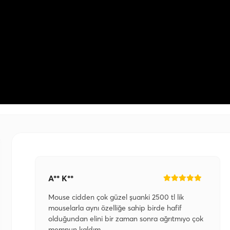
A** K**
Mouse cidden çok güzel şuanki 2500 tl lik
mouselarla aynı özelliğe sahip birde hafif
olduğundan elini bir zaman sonra ağrıtmıyo çok
memnun kaldım