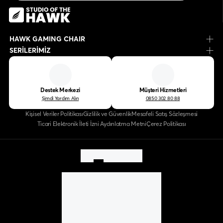
HAWK GAMING CHAIR
SERİLERİMİZ
Destek Merkezi
Müşteri Hizmetleri
Şimdi Yardım Alın
0850 302 80 88
Kişisel Veriler Politikası
Gizlilik ve Güvenlik
Mesafeli Satış Sözleşmesi
Ticari Elektronik İleti İzni Aydınlatma Metni
Çerez Politikası