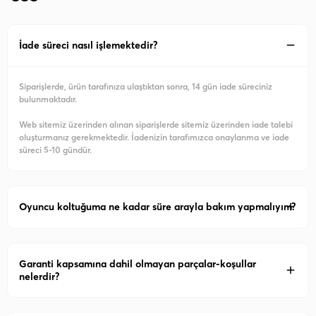
İade süreci nasıl işlemektedir?
Siparişlerde, ürün tarafınıza ulaştıktan sonra, 14 gün iade süreciniz
bulunmaktadır.
Web sitemiz üzerinden alınan siparişlerde sitemiz üzerinden iade talebi
oluşturmanız gerekmektedir. İadenizin tarafımızca onaylanma ve iade
süreci 5-10 gündür.
Oyuncu koltuğuma ne kadar süre arayla bakım yapmalıyım?
Garanti kapsamına dahil olmayan parçalar-koşullar
nelerdir?