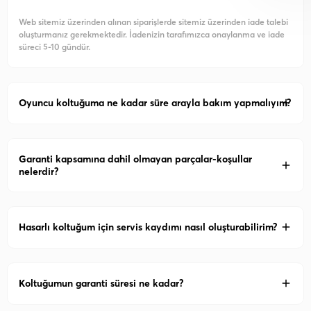
Web sitemiz üzerinden alınan siparişlerde sitemiz üzerinden iade talebi
oluşturmanız gerekmektedir. İadenizin tarafımızca onaylanma ve iade
süreci 5-10 gündür.
Oyuncu koltuğuma ne kadar süre arayla bakım yapmalıyım?
Garanti kapsamına dahil olmayan parçalar-koşullar
nelerdir?
Hasarlı koltuğum için servis kaydımı nasıl oluşturabilirim?
Koltuğumun garanti süresi ne kadar?