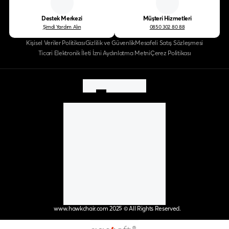
Destek Merkezi
Müşteri Hizmetleri
Şimdi Yardım Alın
0850 302 80 88
Kişisel Veriler Politikası
Gizlilik ve Güvenlik
Mesafeli Satış Sözleşmesi
Ticari Elektronik İleti İzni Aydınlatma Metni
Çerez Politikası
www.hawkchair.com 2025 © All Rights Reserved.