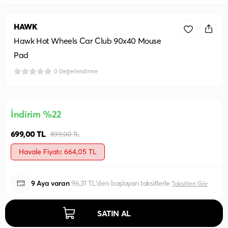
HAWK
Hawk Hot Wheels Car Club 90x40 Mouse
Pad
0 Değerlendirme
İndirim %22
699,00 TL
899,00 TL
Havale Fiyatı: 664,05 TL
9 Aya varan
96,31 TL'den başlayan taksitlerle
Taksitleri Gör
SATIN AL