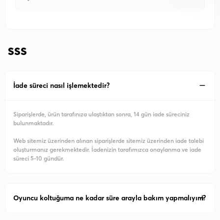
SSS
İade süreci nasıl işlemektedir?
Siparişlerde, ürün tarafınıza ulaştıktan sonra, 14 gün iade süreciniz
bulunmaktadır.
Web sitemiz üzerinden alınan siparişlerde sitemiz üzerinden iade talebi
oluşturmanız gerekmektedir. İadenizin tarafımızca onaylanma ve iade
süreci 5-10 gündür.
Oyuncu koltuğuma ne kadar süre arayla bakım yapmalıyım?