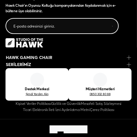
Hawk Chair'ın Oyuncu Koltuğu kampanyalarından faydalanmak için e-
bültene üye olabilirsiniz.
HAWK GAMING CHAIR
SERİLERİMİZ
Destek Merkezi
Müşteri Hizmetleri
Şimdi Yardım Alın
0850 302 80 88
Kişisel Veriler Politikası
Gizlilik ve Güvenlik
Mesafeli Satış Sözleşmesi
Ticari Elektronik İleti İzni Aydınlatma Metni
Çerez Politikası