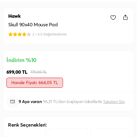
Hawk
Skull 90x40 Mouse Pad
2 / 4.0 Değerlendirme
İndirim %10
699,00 TL
779,00 TL
Havale Fiyatı: 664,05 TL
9 Aya varan
96,31 TL'den başlayan taksitlerle
Taksitleri Gör
Renk Seçenekleri: