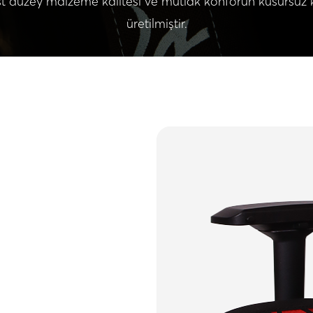
, üst düzey malzeme kalitesi ve mutlak konforun kusursuz
üretilmiştir.