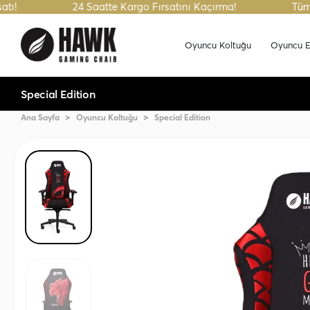
24 Saatte Kargo Fırsatını Kaçırma!
Tüm Havale Si
Oyuncu Koltuğu
Oyuncu E
Special Edition
Ana Sayfa
Oyuncu Koltuğu
Special Edition