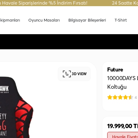
parişlerinde %5 İndirim Fırsatı!
24 Saatte Kargo Fırsa
kipmanları
Oyuncu Masaları
Bilgisayar Bileşenleri
T-Shirt
Future
3D VIEW
10000DAYS L
Koltuğu
4
19.999,00 T
Havale Fiyatı