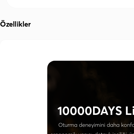
Özellikler
10000DAYS Li
Oturma deneyimini daha konforlu 