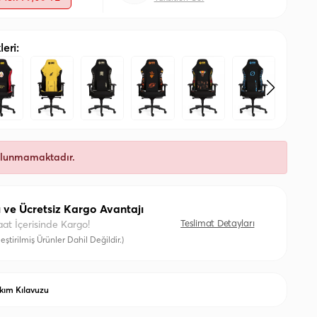
eri:
ulunmamaktadır.
ı ve Ücretsiz Kargo Avantajı
Teslimat Detayları
aat İçerisinde Kargo!
eştirilmiş Ürünler Dahil Değildir.)
kım Kılavuzu