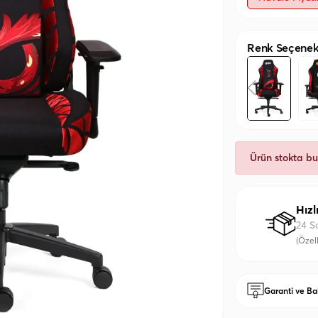
Renk Seçenekl
Ürün stokta b
Hızl
24 S
(Özell
Garanti ve Ba