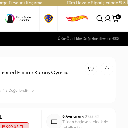
tını Kaçırma!
Tüm Havale Siparişlerinde %5 İndirim Fırs
0
Ürün
Özellikler
Değerlendirmeler
SSS
imited Edition Kumaş Oyuncu
 / 4.5 Değerlendirme
L
9 Aya varan
2.755,42
TL'den başlayan taksitlerle
: 18.999,05 TL
Taksitleri Gör