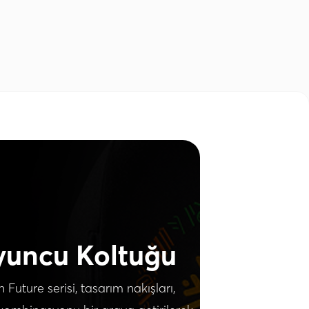
yuncu Koltuğu
Future serisi, tasarım nakışları,