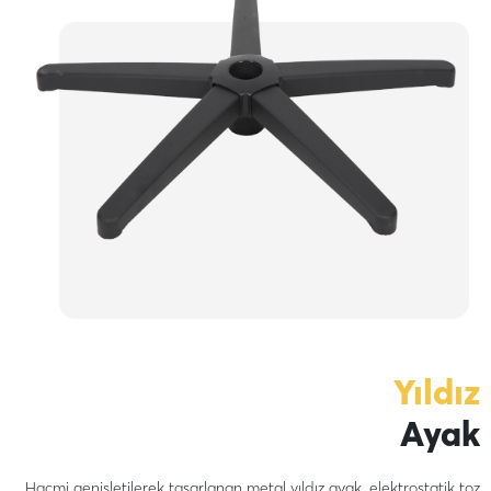
Yıldız
Ayak
Hacmi genişletilerek tasarlanan metal yıldız ayak, elektrostatik toz