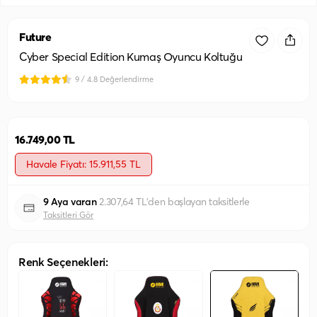
Future
Cyber Special Edition Kumaş Oyuncu Koltuğu
9 / 4.8 Değerlendirme
16.749,00 TL
Havale Fiyatı: 15.911,55 TL
9 Aya varan
2.307,64 TL'den başlayan taksitlerle
Taksitleri Gör
Renk Seçenekleri: