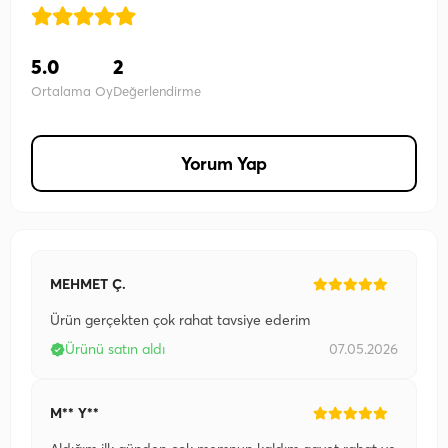
5.0
2
Ortalama Oy
Değerlendirme
Yorum Yap
MEHMET Ç.
Ürün gerçekten çok rahat tavsiye ederim
Ürünü satın aldı
07.05.2026
M** Y**