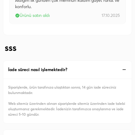
Aldığım ilk günden çok memnun kaldım gayet rahat ve
konforlu.
Ürünü satın aldı
17.10.2025
SSS
İade süreci nasıl işlemektedir?
Siparişlerde, ürün tarafınıza ulaştıktan sonra, 14 gün iade süreciniz
bulunmaktadır.
Web sitemiz üzerinden alınan siparişlerde sitemiz üzerinden iade talebi
oluşturmanız gerekmektedir. İadenizin tarafımızca onaylanma ve iade
süreci 5-10 gündür.