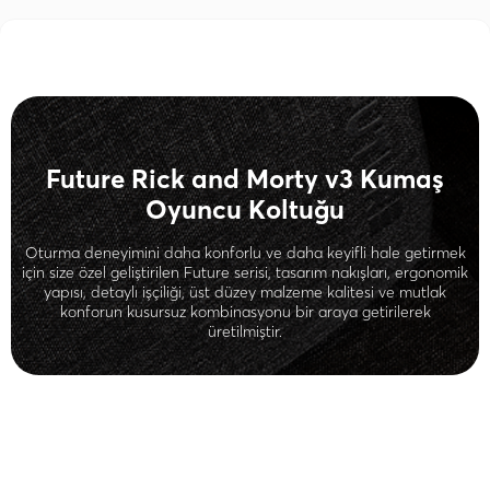
Future Rick and Morty v3 Kumaş
Oyuncu Koltuğu
Oturma deneyimini daha konforlu ve daha keyifli hale getirmek
için size özel geliştirilen Future serisi, tasarım nakışları, ergonomik
yapısı, detaylı işçiliği, üst düzey malzeme kalitesi ve mutlak
konforun kusursuz kombinasyonu bir araya getirilerek
üretilmiştir.