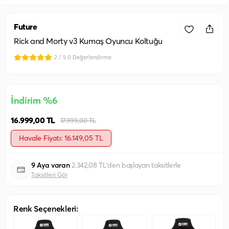
Future
Rick and Morty v3 Kumaş Oyuncu Koltuğu
2 / 5.0 Değerlendirme
İndirim %6
16.999,00 TL
17.999,00 TL
Havale Fiyatı: 16.149,05 TL
9 Aya varan
2.342,08 TL'den başlayan taksitlerle
Taksitleri Gör
Renk Seçenekleri: