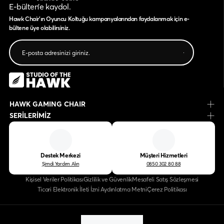
E-bülten’e kaydol.
Hawk Chair'ın Oyuncu Koltuğu kampanyalarından faydalanmak için e-
bültene üye olabilirsiniz.
HAWK GAMING CHAIR
SERİLERİMİZ
Destek Merkezi
Müşteri Hizmetleri
Şimdi Yardım Alın
0850 302 80 88
Kişisel Veriler Politikası
Gizlilik ve Güvenlik
Mesafeli Satış Sözleşmesi
Ticari Elektronik İleti İzni Aydınlatma Metni
Çerez Politikası