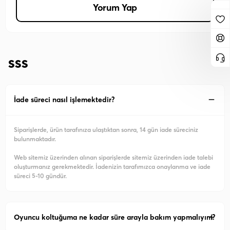
Yorum Yap
SSS
İade süreci nasıl işlemektedir?
Siparişlerde, ürün tarafınıza ulaştıktan sonra, 14 gün iade süreciniz
bulunmaktadır.
Web sitemiz üzerinden alınan siparişlerde sitemiz üzerinden iade talebi
oluşturmanız gerekmektedir. İadenizin tarafımızca onaylanma ve iade
süreci 5-10 gündür.
Oyuncu koltuğuma ne kadar süre arayla bakım yapmalıyım?