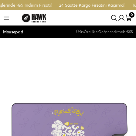
erinde %5 İndirim Fırsatı!
24 Saatte Kargo Fırsatını Kaçırma!
Tüm
0
Mousepad
Ürün
Özellikler
Değerlendirmeler
SSS