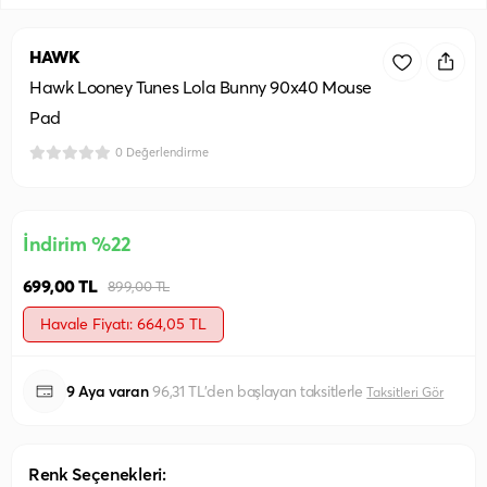
HAWK
Hawk Looney Tunes Lola Bunny 90x40 Mouse
Pad
0 Değerlendirme
İndirim %22
699,00 TL
899,00 TL
Havale Fiyatı: 664,05 TL
9 Aya varan
96,31 TL'den başlayan taksitlerle
Taksitleri Gör
Renk Seçenekleri: