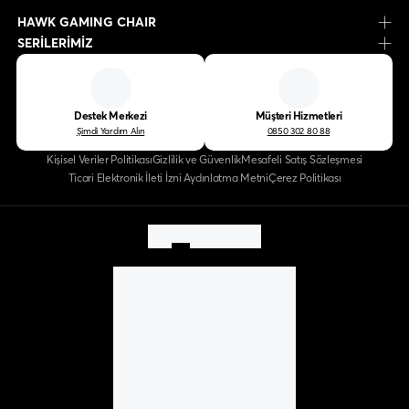
HAWK GAMING CHAIR
SERİLERİMİZ
Destek Merkezi
Müşteri Hizmetleri
Şimdi Yardım Alın
0850 302 80 88
Kişisel Veriler Politikası
Gizlilik ve Güvenlik
Mesafeli Satış Sözleşmesi
Ticari Elektronik İleti İzni Aydınlatma Metni
Çerez Politikası