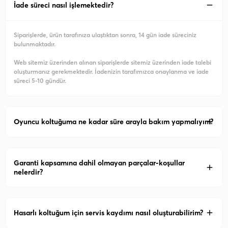
İade süreci nasıl işlemektedir?
Siparişlerde, ürün tarafınıza ulaştıktan sonra, 14 gün iade süreciniz
bulunmaktadır.
Web sitemiz üzerinden alınan siparişlerde sitemiz üzerinden iade talebi
oluşturmanız gerekmektedir. İadenizin tarafımızca onaylanma ve iade
süreci 5-10 gündür.
Oyuncu koltuğuma ne kadar süre arayla bakım yapmalıyım?
Garanti kapsamına dahil olmayan parçalar-koşullar
nelerdir?
Hasarlı koltuğum için servis kaydımı nasıl oluşturabilirim?