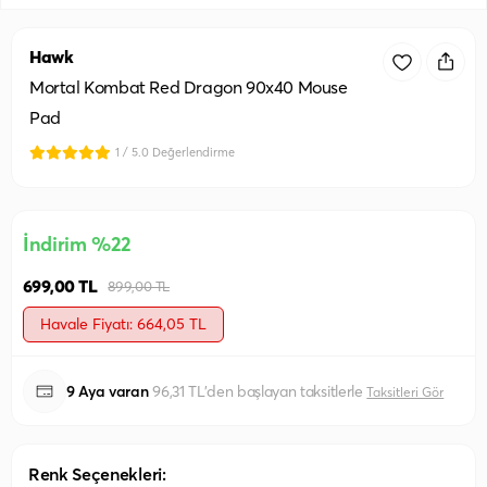
Hawk
Mortal Kombat Red Dragon 90x40 Mouse
Pad
1 / 5.0 Değerlendirme
İndirim %22
699,00 TL
899,00 TL
Havale Fiyatı: 664,05 TL
9 Aya varan
96,31 TL'den başlayan taksitlerle
Taksitleri Gör
Renk Seçenekleri: