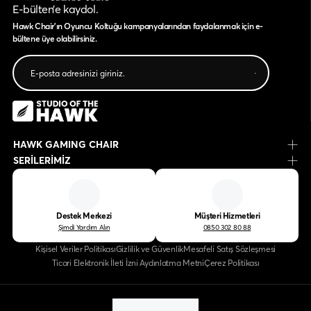
E-bülten’e kaydol.
Hawk Chair'ın Oyuncu Koltuğu kampanyalarından faydalanmak için e-
bültene üye olabilirsiniz.
HAWK GAMING CHAIR
SERİLERİMİZ
Destek Merkezi
Müşteri Hizmetleri
Şimdi Yardım Alın
0850 302 80 88
Kişisel Veriler Politikası
Gizlilik ve Güvenlik
Mesafeli Satış Sözleşmesi
Ticari Elektronik İleti İzni Aydınlatma Metni
Çerez Politikası