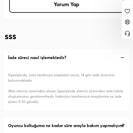
Yorum Yap
SSS
İade süreci nasıl işlemektedir?
Siparişlerde, ürün tarafınıza ulaştıktan sonra, 14 gün iade süreciniz
bulunmaktadır.
Web sitemiz üzerinden alınan siparişlerde sitemiz üzerinden iade talebi
oluşturmanız gerekmektedir. İadenizin tarafımızca onaylanma ve iade
süreci 5-10 gündür.
Oyuncu koltuğuma ne kadar süre arayla bakım yapmalıyım?