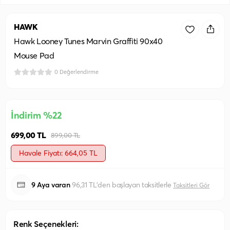
HAWK
Hawk Looney Tunes Marvin Graffiti 90x40
Mouse Pad
0 Değerlendirme
İndirim %22
699,00 TL
899,00 TL
Havale Fiyatı: 664,05 TL
9 Aya varan
96,31 TL'den başlayan taksitlerle
Taksitleri Gör
Renk Seçenekleri: